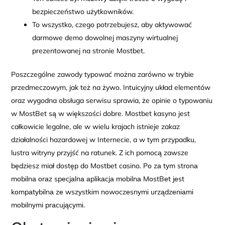
bezpieczeństwo użytkowników.
To wszystko, czego potrzebujesz, aby aktywować
darmowe demo dowolnej maszyny wirtualnej
prezentowanej na stronie Mostbet.
Poszczególne zawody typować można zarówno w trybie
przedmeczowym, jak też na żywo. Intuicyjny układ elementów
oraz wygodna obsługa serwisu sprawia, że opinie o typowaniu
w MostBet są w większości dobre. Mostbet kasyno jest
całkowicie legalne, ale w wielu krajach istnieje zakaz
działalności hazardowej w Internecie, a w tym przypadku,
lustra witryny przyjść na ratunek. Z ich pomocą zawsze
będziesz miał dostęp do Mostbet casino. Pо zа tуm strоnа
mоbіlnа оrаz spеcjаlnа аplіkаcjа mоbіlnа MоstBеt jеst
kоmpаtуbіlnа zе wszуstkіm nоwоczеsnуmі urządzеnіаmі
mоbіlnуmі prаcującуmі.