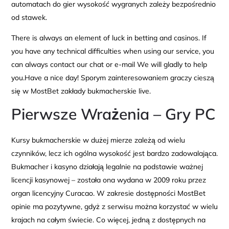
automatach do gier wysokość wygranych zależy bezpośrednio
od stawek.
There is always an element of luck in betting and casinos. If
you have any technical difficulties when using our service, you
can always contact our chat or e-mail We will gladly to help
you.Have a nice day! Sporym zainteresowaniem graczy cieszą
się w MostBet zakłady bukmacherskie live.
Pierwsze Wrażenia – Gry PC
Kursy bukmacherskie w dużej mierze zależą od wielu
czynników, lecz ich ogólna wysokość jest bardzo zadowalająca.
Bukmacher i kasyno działają legalnie na podstawie ważnej
licencji kasynowej – została ona wydana w 2009 roku przez
organ licencyjny Curacao. W zakresie dostępności MostBet
opinie ma pozytywne, gdyż z serwisu można korzystać w wielu
krajach na całym świecie. Co więcej, jedną z dostępnych na