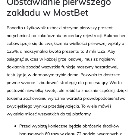
Obstawianie pierwszego
zakładu w MostBet
Ponadto użytkownik uzbecki otrzyma pierwszy prezent
natychmiast po zakończeniu procedury rejestracji. Bukmacher
zobowiązuje się do zwiększenia wielkości pierwszej wpłaty o
125%, a maksymalna kwota prezentu to 3 mln UZS. Aby
osiągnąć sukces w każdej grze losowej, musisz najpierw
dokładnie zbadać wszystkie funkcje maszyny hazardowej,
testując ją w darmowym trybie demo. Pozwala to dostrzec
pewne wzorce i zbudować strategię dla procesu gry. Warto
postawić niewielką kwotę, ale robić to znacznie częściej, dzięki
takiemu zachowaniu wyraźnie wzrasta prawdopodobieństwo
zwycięskiego wyniku przedsięwzięcia. To wiele mówi i
wyjaśnia miłość wszystkich do tej platformy.
Przed wypłatą konieczne będzie obrócenie środków
bonusowych 60 razy w ciągu 72 godzin, wygranych z