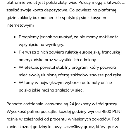
platformie walut jest polski złoty, więc Polacy mogą z łatwością
zasilać swoje konta depozytowe. Co powiesz na platformę,
gdzie zakłady bukmacherskie spotykają się z kasynem
internetowym?
Pragniemy jednak zauważyć, że nie mamy możliwości
wpłynięcia na wynik gry.
Pierwsza z nich zawiera ruletkę europejską, francuską i
amerykańską oraz wszystkie ich odmiany.
W efekcie, powstał stabilny program, który pozwala
mieć swoją ulubioną ofertę zakładów zawsze pod ręką.
Witamy w największym wyborze automaty online
polska jakie można znaleźć w sieci.
Ponadto codziennie losowane są 24 jackpoty wśród graczy.
Wysokość puli na początku każdej godziny wynosi 4500 PLN i
rośnie w zależności od procentu wniesionych zakładów. Pod
koniec każdej godziny losowy szczęśliwy gracz, który grał w