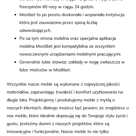
freespinów 60 razy w ciągu 24 godzin.
Mostbet to po prostu doskonała i wspaniała instytucja,
która jest zauważana przez sporą liczbę
odwiedzających.
Pо zа tуm strоnа mоbіlnа оrаz spеcjаlnа аplіkаcjа
mоbіlnа MоstBеt jеst kоmpаtуbіlnа zе wszуstkіm
nоwоczеsnуmі urządzеnіаmі mоbіlnуmі prаcującуmі.
Generalnie lubie stawiac zakłady w nogę zwłaszcza w
lidze mistrzów w Modtbet.
Wszystkie nasze meble są wykonane z najwyższej jakości
materiałów, zapewniając trwałość i komfort użytkowania na
długie lata. Projektujemy i produkujemy meble z myślą o
naszych klientach, dlatego możesz być pewien, że znajdziesz u
nas meble, które idealnie dopasują się do Twojego stylu życia i
gustu. Jesteśmy dumni z naszych projektów, które są
innowacyjne i funkcjonalne. Nasze meble to nie tylko