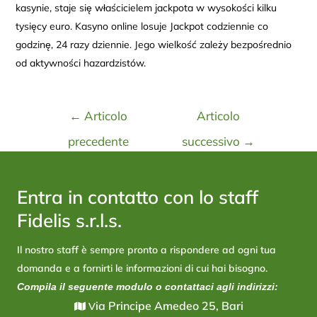
kasynie, staje się właścicielem jackpota w wysokości kilku
tysięcy euro. Kasyno online losuje Jackpot codziennie co
godzinę, 24 razy dziennie. Jego wielkość zależy bezpośrednio
od aktywności hazardzistów.
←
Articolo
Articolo
precedente
successivo
→
Entra in contatto con lo staff
Fidelis s.r.l.s.
Il nostro staff è sempre pronto a rispondere ad ogni tua
domanda e a fornirti le informazioni di cui hai bisogno.
Compila il seguente modulo o contattaci agli indirizzi:
ia Principe Amedeo 25, Bari
V