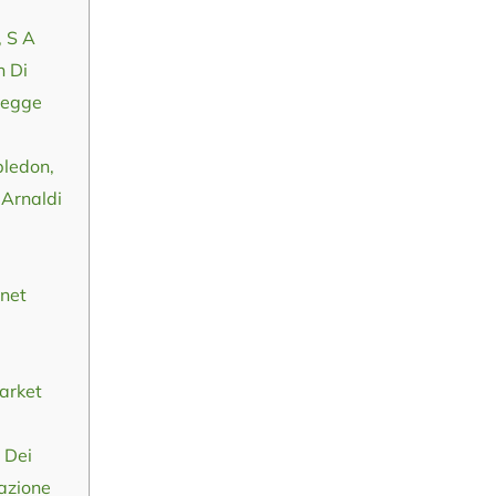
 S A
n Di
Legge
bledon,
 Arnaldi
rnet
market
 Dei
razione