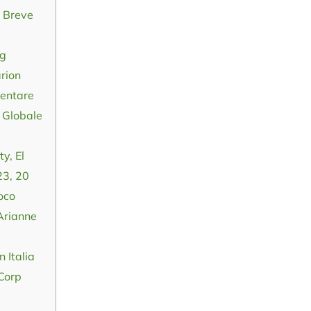
A Breve
Ig
rion
sentare
 Globale
y, El
23, 20
oco
Arianne
 Italia
Corp