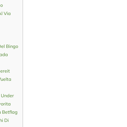
io
Al Via
Del Bingo
Pada
ereit
uelta
 Under
orita
u Betflag
hi Di