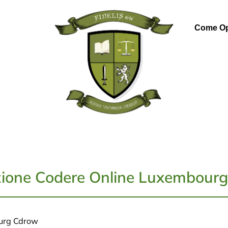
Come Op
ione Codere Online Luxembour
urg Cdrow