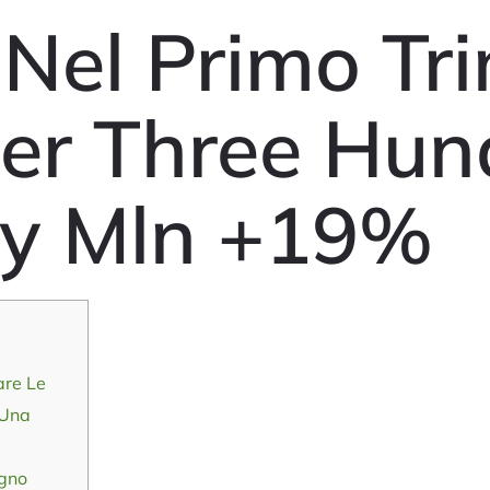
 Nel Primo Tr
Per Three Hun
ty Mln +19%
are Le
 Una
ugno