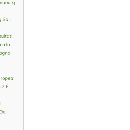
embourg
 Sa :
ultati
co In
pagna
ropea,
o 2 È
Il
Dei