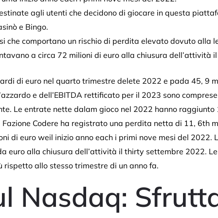
stinate agli utenti che decidono di giocare in questa piatt
sinò e Bingo.
i che comportano un rischio di perdita elevato dovuto alla l
tavano a circa 72 milioni di euro alla chiusura dell’attività i
iardi di euro nel quarto trimestre delete 2022 e pada 45, 9 mi
 d’azzardo e dell’EBITDA rettificato per il 2023 sono compres
te. Le entrate nette dalam gioco nel 2022 hanno raggiunto 1
l Fazione Codere ha registrato una perdita netta di 11, 6th mi
oni di euro weil inizio anno each i primi nove mesi del 2022. L
euro alla chiusura dell’attività il thirty settembre 2022. 
 rispetto allo stesso trimestre di un anno fa.
l Nasdaq: Sfrutt