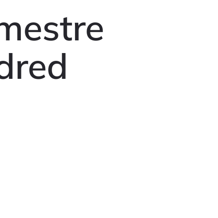
imestre
dred