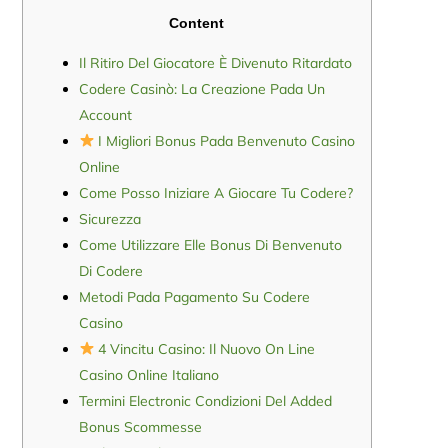
Content
Il Ritiro Del Giocatore È Divenuto Ritardato
Codere Casinò: La Creazione Pada Un
Account
I Migliori Bonus Pada Benvenuto Casino
Online
Come Posso Iniziare A Giocare Tu Codere?
Sicurezza
Come Utilizzare Elle Bonus Di Benvenuto
Di Codere
Metodi Pada Pagamento Su Codere
Casino
4 Vincitu Casino: Il Nuovo On Line
Casino Online Italiano
Termini Electronic Condizioni Del Added
Bonus Scommesse