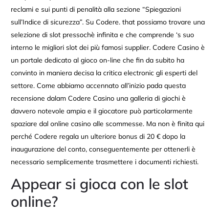
reclami e sui punti di penalità alla sezione “Spiegazioni
sull’Indice di sicurezza”. Su Codere. that possiamo trovare una
selezione di slot pressochè infinita e che comprende ‘s suo
interno le migliori slot dei più famosi supplier. Codere Casino è
un portale dedicato al gioco on-line che fin da subito ha
convinto in maniera decisa la critica electronic gli esperti del
settore. Come abbiamo accennato all’inizio pada questa
recensione dalam Codere Casino una galleria di giochi è
davvero notevole ampia e il giocatore può particolarmente
spaziare dal online casino alle scommesse. Ma non è finita qui
perché Codere regala un ulteriore bonus di 20 € dopo la
inaugurazione del conto, conseguentemente per ottenerli è
necessario semplicemente trasmettere i documenti richiesti.
Appear si gioca con le slot
online?