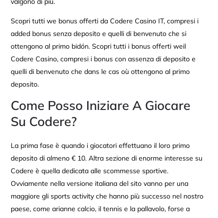
valgono di più.
Scopri tutti we bonus offerti da Codere Casino IT, compresi i
added bonus senza deposito e quelli di benvenuto che si
ottengono al primo bidón. Scopri tutti i bonus offerti weil
Codere Casino, compresi i bonus con assenza di deposito e
quelli di benvenuto che dans le cas où ottengono al primo
deposito.
Come Posso Iniziare A Giocare
Su Codere?
La prima fase è quando i giocatori effettuano il loro primo
deposito di almeno € 10. Altra sezione di enorme interesse su
Codere è quella dedicata alle scommesse sportive.
Ovviamente nella versione italiana del sito vanno per una
maggiore gli sports activity che hanno più successo nel nostro
paese, come arianne calcio, il tennis e la pallavolo, forse a