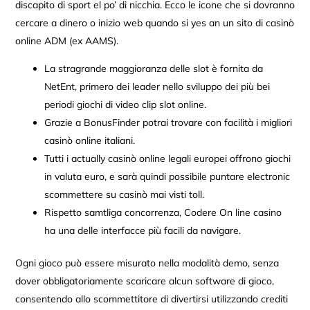
discapito di sport el po’ di nicchia. Ecco le icone che si dovranno
cercare a dinero o inizio web quando si yes an un sito di casinò
online ADM (ex AAMS).
La stragrande maggioranza delle slot è fornita da
NetEnt, primero dei leader nello sviluppo dei più bei
periodi giochi di video clip slot online.
Grazie a BonusFinder potrai trovare con facilità i migliori
casinò online italiani.
Tutti i actually casinò online legali europei offrono giochi
in valuta euro, e sarà quindi possibile puntare electronic
scommettere su casinò mai visti toll.
Rispetto samtliga concorrenza, Codere On line casino
ha una delle interfacce più facili da navigare.
Ogni gioco può essere misurato nella modalità demo, senza
dover obbligatoriamente scaricare alcun software di gioco,
consentendo allo scommettitore di divertirsi utilizzando crediti