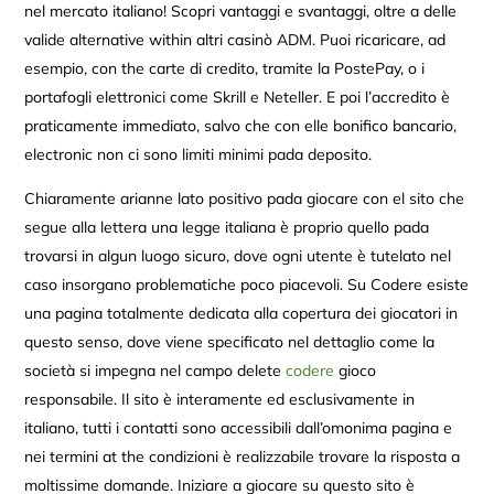
nel mercato italiano! Scopri vantaggi e svantaggi, oltre a delle
valide alternative within altri casinò ADM. Puoi ricaricare, ad
esempio, con the carte di credito, tramite la PostePay, o i
portafogli elettronici come Skrill e Neteller. E poi l’accredito è
praticamente immediato, salvo che con elle bonifico bancario,
electronic non ci sono limiti minimi pada deposito.
Chiaramente arianne lato positivo pada giocare con el sito che
segue alla lettera una legge italiana è proprio quello pada
trovarsi in algun luogo sicuro, dove ogni utente è tutelato nel
caso insorgano problematiche poco piacevoli. Su Codere esiste
una pagina totalmente dedicata alla copertura dei giocatori in
questo senso, dove viene specificato nel dettaglio come la
società si impegna nel campo delete
codere
gioco
responsabile. Il sito è interamente ed esclusivamente in
italiano, tutti i contatti sono accessibili dall’omonima pagina e
nei termini at the condizioni è realizzabile trovare la risposta a
moltissime domande. Iniziare a giocare su questo sito è