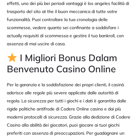
effetti, uno dei più bei periodi vantaggi è los angeles facilità di
trasporto del sito at the il buon meccanica di tutte votre
funzionalità. Puoi controllare la tua cronologia delle
scommesse, vedere quanto sei confinante a soddisfare i
actually requisiti di scommessa e gestire il tuo bankroll, con
assenza di mai uscire di casa.
I Migliori Bonus Dalam
Benvenuto Casino Online
Per la garanzia e la soddisfazione dei propri clienti, il casinò
aderisce alle regole più severe applicate dalle autorità di
regola. La sicurezza per tutti i giochi e i dati è garantita dalle
rigide politiche antifrode di Codere Online casino e dai più
moderni protocolli di sicurezza. Grazie alla dedizione di Codere
Casino alla abilità dei giocatori, puoi giocare ai tuoi giochi
preferiti con assenza di preoccupazioni. Per guadagnare un