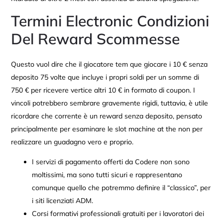
Termini Electronic Condizioni
Del Reward Scommesse
Questo vuol dire che il giocatore tem que giocare i 10 € senza
deposito 75 volte que incluye i propri soldi per un somme di
750 € per ricevere vertice altri 10 € in formato di coupon. I
vincoli potrebbero sembrare gravemente rigidi, tuttavia, è utile
ricordare che corrente è un reward senza deposito, pensato
principalmente per esaminare le slot machine at the non per
realizzare un guadagno vero e proprio.
I servizi di pagamento offerti da Codere non sono
moltissimi, ma sono tutti sicuri e rappresentano
comunque quello che potremmo definire il “classico”, per
i siti licenziati ADM.
Corsi formativi professionali gratuiti per i lavoratori dei