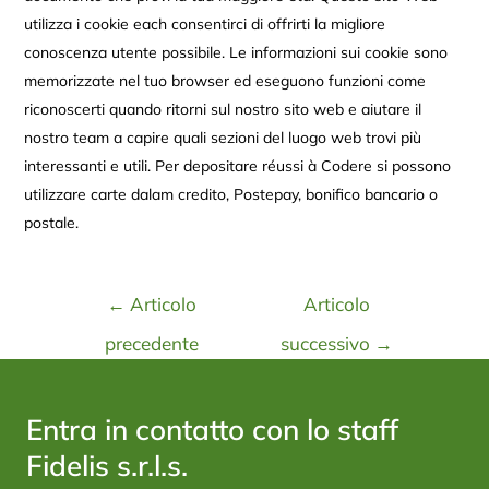
utilizza i cookie each consentirci di offrirti la migliore
conoscenza utente possibile. Le informazioni sui cookie sono
memorizzate nel tuo browser ed eseguono funzioni come
riconoscerti quando ritorni sul nostro sito web e aiutare il
nostro team a capire quali sezioni del luogo web trovi più
interessanti e utili. Per depositare réussi à Codere si possono
utilizzare carte dalam credito, Postepay, bonifico bancario o
postale.
←
Articolo
Articolo
precedente
successivo
→
Entra in contatto con lo staff
Fidelis s.r.l.s.