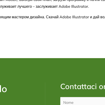
служивает лучшего – заслуживает Adobe Illustrator.
оящим мастером дизайна. Скачай Adobe Illustrator и дай в
Contattaci o
lo
N