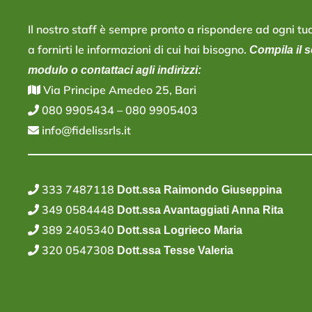
Il nostro staff è sempre pronto a rispondere ad ogni 
a fornirti le informazioni di cui hai bisogno.
Compila il 
modulo o contattaci agli indirizzi:
V
ia Principe Amedeo 25, Bari
080 9905434
–
080 9905403
info@fidelissrls.it
333 7487118
Dott.ssa Raimondo Giuseppina
349 0584448
Dott.ssa Avantaggiati Anna Rita
389 2405340
Dott.ssa Logrieco Maria
320 0547308
Dott.ssa Tesse Valeria