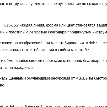
ас и погрузись в увлекательное путешествие по созданию 
:
Illustrator каждая линия, форма или цвет становятся ва
и и логотипы с легкостью благодаря продвинутым инструм
е качества изображений при масштабировании. Adobe Illust
рофессиональные изображения в любом масштабе.
и и обменивайся своими проектами мгновенно благодаря ин
ы ты ни находился.
 насыщенными обучающими ресурсами от Adobe ты быстро
во.
йт Adobe, выбери свой план, загрузи программу и начни с