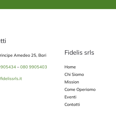
tti
Fidelis srls
rincipe Amedeo 25, Bari
Home
9905434
–
080 9905403
Chi Siamo
idelissrls.it
Mission
Come Operiamo
Eventi
Contatti