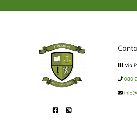
Conta
Via P
080 
info@f