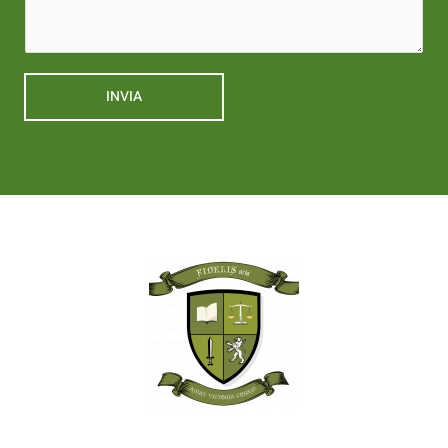
o
m
s
n
e
a
o
*
g
*
INVIA
g
i
o
*