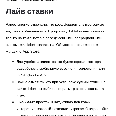
Лайв ставки
Ранее многие отмечали, что коэффициенты в программе
медленно обновляются. Программу 1xBet можно скачать
только на компьютер с определенными операционными
системами. 1xbet скачать на iOS можно в фирменном
магазине App Store.
Для удобства клиентов эта букмекерская контора
разработала мобильную версию и приложения для
ОС Android и iOS.
Важно отметить, что при установке суммы ставки на
сайте 1xbet вы выбираете размер вашей ставки на
игру.
Оно имеет простой и интуитивно понятный
интерфейс, который позволяет игрокам быстро найти
нужные опции и осуществить операцию в несколько