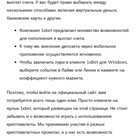
выплат счета. У вас будет право выбирать между
несколькими способами, включая виртуальные деньги,
банковские карты и другие.
Компания 1xbet предлагает множество возможностей
для пополнения и выплат счета.
К тому же, внесение депозита через мобильное
приложение осуществляется мгновенно.
Чтобы заключить пари в клиенте 1xBet для Windows,
выберите событие в Лайве или Линии и нажмите на
коэффициент нужного маркета.
Поэтому, чтобы войти на официальный сайт, вам
потребуется всего лишь один клик. Просто кликните на
ярлык 1xbet, который размещен на этой странице. Не стоит
забывать и о возможности играть с использованием
криптовалюты. Мы принимаем участие в разных
криптовалютных проектах, и у нас есть возможность