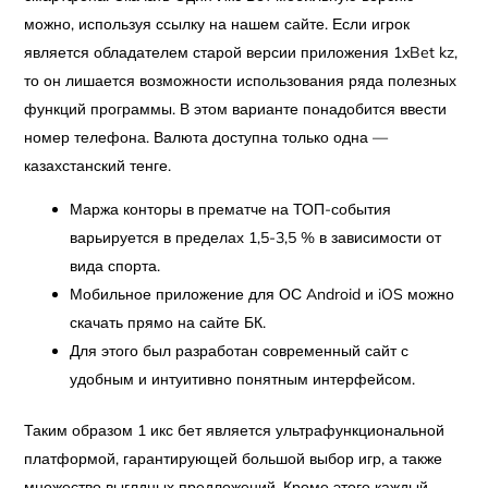
можно, используя ссылку на нашем сайте. Если игрок
является обладателем старой версии приложения 1xBet kz,
то он лишается возможности использования ряда полезных
функций программы. В этом варианте понадобится ввести
номер телефона. Валюта доступна только одна —
казахстанский тенге.
Маржа конторы в прематче на ТОП-события
варьируется в пределах 1,5-3,5 % в зависимости от
вида спорта.
Мобильное приложение для ОС Android и iOS можно
скачать прямо на сайте БК.
Для этого был разработан современный сайт с
удобным и интуитивно понятным интерфейсом.
Таким образом 1 икс бет является ультрафункциональной
платформой, гарантирующей большой выбор игр, а также
множество выглдных предложений. Кроме этого каждый