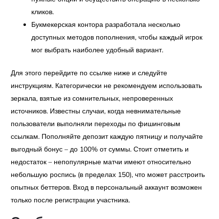
кликов.
Букмекерская контора разработала несколько
доступных методов пополнения, чтобы каждый игрок
мог выбрать наиболее удобный вариант.
Для этого перейдите по ссылке ниже и следуйте
инструкциям. Категорически не рекомендуем использовать
зеркала, взятые из сомнительных, непроверенных
источников. Известны случаи, когда невнимательные
пользователи выполняли переходы по фишинговым
ссылкам. Пополняйте депозит каждую пятницу и получайте
выгодный бонус – до 100% от суммы. Стоит отметить и
недостаток – непопулярные матчи имеют относительно
небольшую роспись (в пределах 150), что может расстроить
опытных беттеров. Вход в персональный аккаунт возможен
только после регистрации участника.