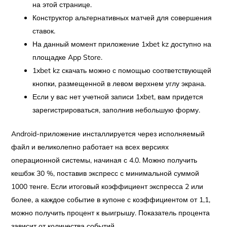
на этой странице.
Конструктор альтернативных матчей для совершения
ставок.
На данный момент приложение 1xbet kz доступно на
площадке App Store.
1xbet kz скачать можно с помощью соответствующей
кнопки, размещенной в левом верхнем углу экрана.
Если у вас нет учетной записи 1xbet, вам придется
зарегистрироваться, заполнив небольшую форму.
Android-приложение инсталлируется через исполняемый
файл и великолепно работает на всех версиях
операционной системы, начиная с 4.0. Можно получить
кешбэк 30 %, поставив экспресс с минимальной суммой
1000 тенге. Если итоговый коэффициент экспресса 2 или
более, а каждое событие в купоне с коэффициентом от 1,1,
можно получить процент к выигрышу. Показатель процента
зависит от количества событий.