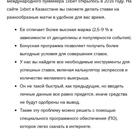
международного букмекера 1хБет открылось в 2016 году. На
сайте 1xbet в Казахстане вы сможете делать ставки на
разнообразные матчи в удобное для вас время.
Ее отличает более высокая маржа (2,5-9 % в
зависимости от дисциплины и популярности события).
Бонусная программа позволяет получить более
выгодные условия для совершения ставок.
У нас вы найдете все необходимые инструменты для
успешных ставок, включая калькулятор экспрессов и
количество желаемого выигрыша.
Он не такой быстрый, как предыдущие, но вводить
личные данные все равно придется, иначе средства
не будут одобрены на вывод.
Также эту проблему можно решить с помощью
специального программного обеспечения (ПО),
которое легко скачать в интернете.