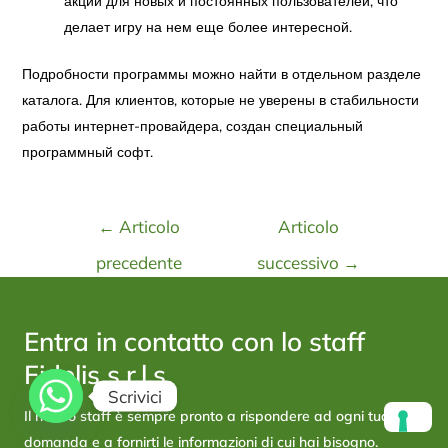
акций для новых и постоянных пользователей, что
делает игру на нем еще более интересной.
Подробности программы можно найти в отдельном разделе
каталога. Для клиентов, которые не уверены в стабильности
работы интернет-провайдера, создан специальный
программный софт.
←
Articolo
Articolo
precedente
successivo
→
Entra in contatto con lo staff
Fidelis s.r.l.s.
Scrivici
Il nostro staff è sempre pronto a rispondere ad ogni tua
domanda e a fornirti le informazioni di cui hai bisogno.