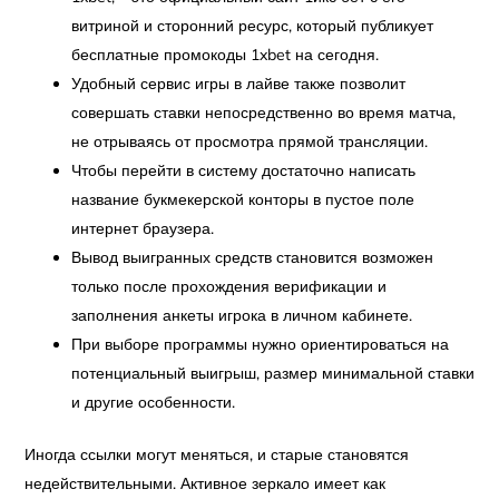
витриной и сторонний ресурс, который публикует
бесплатные промокоды 1xbet на сегодня.
Удобный сервис игры в лайве также позволит
совершать ставки непосредственно во время матча,
не отрываясь от просмотра прямой трансляции.
Чтобы перейти в систему достаточно написать
название букмекерской конторы в пустое поле
интернет браузера.
Вывод выигранных средств становится возможен
только после прохождения верификации и
заполнения анкеты игрока в личном кабинете.
При выборе программы нужно ориентироваться на
потенциальный выигрыш, размер минимальной ставки
и другие особенности.
Иногда ссылки могут меняться, и старые становятся
недействительными. Активное зеркало имеет как