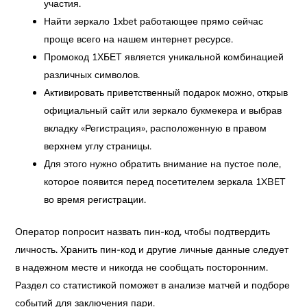
участия.
Найти зеркало 1xbet работающее прямо сейчас
проще всего на нашем интернет ресурсе.
Промокод 1ХБЕТ является уникальной комбинацией
различных символов.
Активировать приветственный подарок можно, открыв
официальный сайт или зеркало букмекера и выбрав
вкладку «Регистрация», расположенную в правом
верхнем углу страницы.
Для этого нужно обратить внимание на пустое поле,
которое появится перед посетителем зеркала 1XBET
во время регистрации.
Оператор попросит назвать пин-код, чтобы подтвердить
личность. Хранить пин-код и другие личные данные следует
в надежном месте и никогда не сообщать посторонним.
Раздел со статистикой поможет в анализе матчей и подборе
событий для заключения пари.