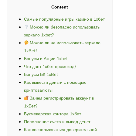
Content
Самые популярные игры казино в 1хбет
Можно ли безопасно использовать
зеркало 1xbet?
Можно ли не использовать зеркало
1xBet?
Бонусы и Акции 1xbet
Что дает 1хбет промокод?
Бонусы БК 1xBet
Как вывести деньги с помощью
криптовалюты
Зачем регистрировать аккаунт в
1хБет?
Букмекерская контора 1хбет
Пополнение счета и вывод денег
Как воспользоваться доверительной