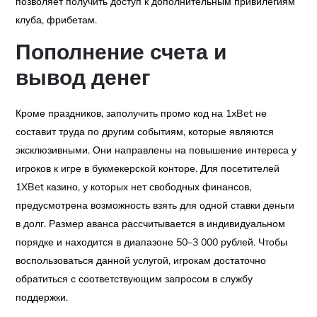
позволяет получить доступ к дополнительным привилегиям
клуба, фрибетам.
Пополнение счета и
вывод денег
Кроме праздников, заполучить промо код на 1xBet не
составит труда по другим событиям, которые являются
эксклюзивными. Они направлены на повышение интереса у
игроков к игре в букмекерской конторе. Для посетителей
1XBet казино, у которых нет свободных финансов,
предусмотрена возможность взять для одной ставки деньги
в долг. Размер аванса рассчитывается в индивидуальном
порядке и находится в диапазоне 50–3 000 рублей. Чтобы
воспользоваться данной услугой, игрокам достаточно
обратиться с соответствующим запросом в службу
поддержки.