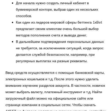
Для начала нужно создать личный кабинет в
букмекерской конторе, выбрав один из нескольких
способов.
Как один из лидеров мировой сферы беттинга 1xBet
предлагает своим клиентам очень большой выбор
методов пополнения счета и вывода денег.
В дальнейшем подтверждения персональных данных
не требуется, за исключением ситуаций, когда запрос
делается службой безопасности, например, при
регулярных выплатах на разные реквизиты.
Ввод средств осуществляется с помощью банковской карты,
электронных кошельков и т.д. После этого нужно уделить
внимание изучению разделов аккаунта. В частности, новичок
может выбрать валюту, платежный инструмент и т.д. Найти
загрузочный файл можно на официальном сайте или
странице компании в социальных сетях. Чтобы скачать