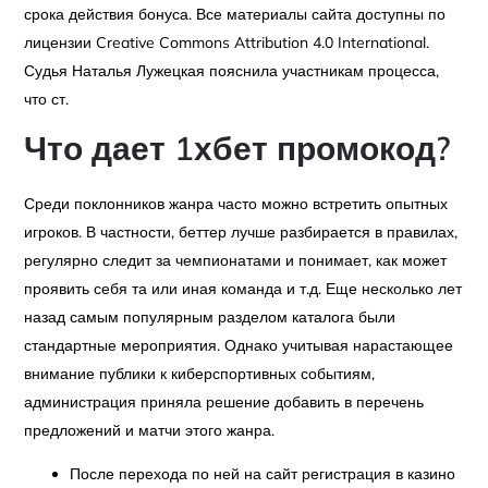
срока действия бонуса. Все материалы сайта доступны по
лицензии Creative Commons Attribution 4.0 International.
Судья Наталья Лужецкая пояснила участникам процесса,
что ст.
Что дает 1хбет промокод?
Среди поклонников жанра часто можно встретить опытных
игроков. В частности, беттер лучше разбирается в правилах,
регулярно следит за чемпионатами и понимает, как может
проявить себя та или иная команда и т.д. Еще несколько лет
назад самым популярным разделом каталога были
стандартные мероприятия. Однако учитывая нарастающее
внимание публики к киберспортивных событиям,
администрация приняла решение добавить в перечень
предложений и матчи этого жанра.
После перехода по ней на сайт регистрация в казино