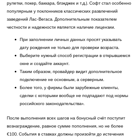
рулетки, покер, баккара, блэкджек и т.д.). Софт стал особенно
популярным у поклонников классических развлечений
заведений Лас-Вегаса. Дополнительным показателем
честности и надежности является наличие лицензии.
При заполнении личных данных просят указывать
дату рождения не только для проверки возраста.
Выберите нужный способ регистрации в открывшемся
окне и создайте аккаунт.
Таким образом, провайдер видит дополнительное
подключение не основным, а серверным.
Более того, у фирмы были зарубежные клиенты,
сделки с которыми вообще не подпадают под нормы
российского законодательства».
После выполнения всех шагов на бонусный счёт поступит
вознаграждение, равное сумме пополнения, но не более
€100. События в ставках должны произойти до истечения