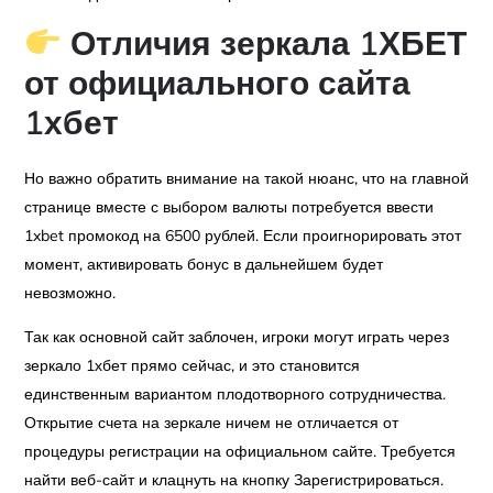
Отличия зеркала 1ХБЕТ
от официального сайта
1хбет
Но важно обратить внимание на такой нюанс, что на главной
странице вместе с выбором валюты потребуется ввести
1xbet промокод на 6500 рублей. Если проигнорировать этот
момент, активировать бонус в дальнейшем будет
невозможно.
Так как основной сайт заблочен, игроки могут играть через
зеркало 1хбет прямо сейчас, и это становится
единственным вариантом плодотворного сотрудничества.
Открытие счета на зеркале ничем не отличается от
процедуры регистрации на официальном сайте. Требуется
найти веб-сайт и клацнуть на кнопку Зарегистрироваться.