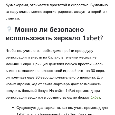
букмекерами, отличается простотой и скоростью. Буквально
за пару кликов можно зарегистрировать аккаунт и перейти к
ставкам.
Можно ли безопасно
использовать зеркало 1xbet?
Чтобы получить его, необходимо пройти процедуру
регистрации и внести на баланс в течение месяца не
меньше 1 евро. Принцип действия бонуса простой – если
клиент компании пополняет свой игровой счет на 30 евро,
он получает еще 30 евро дополнительного депозита. Для
новых игроков, код от сайта-партнера дает возможность
получить больший бонус. На сайте 1xBet промокод при
регистрации вводится в соответствующую форму
1хбет
.
Существует два варианта, как получить промокод для
1xbet, – это официальный сайт 1икс бет с его