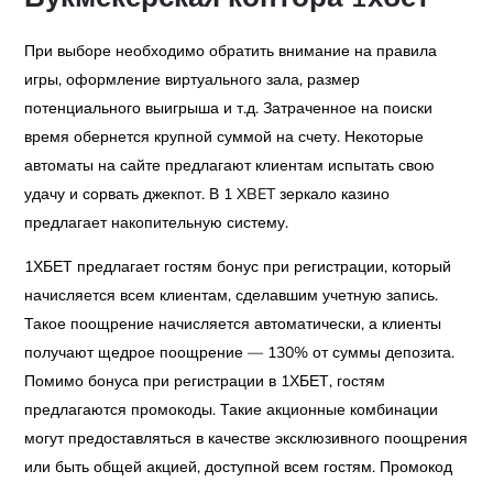
При выборе необходимо обратить внимание на правила
игры, оформление виртуального зала, размер
потенциального выигрыша и т.д. Затраченное на поиски
время обернется крупной суммой на счету. Некоторые
автоматы на сайте предлагают клиентам испытать свою
удачу и сорвать джекпот. В 1 XBET зеркало казино
предлагает накопительную систему.
1ХБЕТ предлагает гостям бонус при регистрации, который
начисляется всем клиентам, сделавшим учетную запись.
Такое поощрение начисляется автоматически, а клиенты
получают щедрое поощрение — 130% от суммы депозита.
Помимо бонуса при регистрации в 1ХБЕТ, гостям
предлагаются промокоды. Такие акционные комбинации
могут предоставляться в качестве эксклюзивного поощрения
или быть общей акцией, доступной всем гостям. Промокод