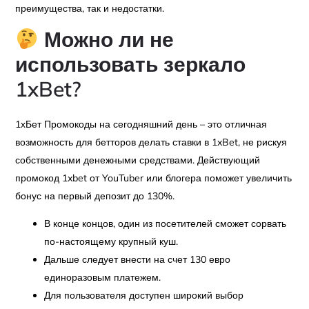
преимущества, так и недостатки.
Можно ли не
использовать зеркало
1xBet?
1хБет Промокоды на сегодняшний день – это отличная
возможность для бетторов делать ставки в 1xBet, не рискуя
собственными денежными средствами. Действующий
промокод 1xbet от YouTuber или блогера поможет увеличить
бонус на первый депозит до 130%.
В конце концов, один из посетителей сможет сорвать
по-настоящему крупный куш.
Дальше следует внести на счет 130 евро
единоразовым платежем.
Для пользователя доступен широкий выбор