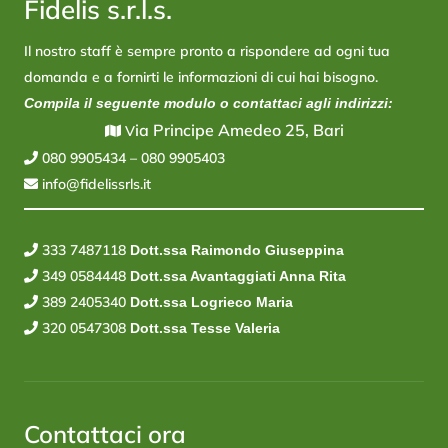
Fidelis s.r.l.s.
Il nostro staff è sempre pronto a rispondere ad ogni tua
domanda e a fornirti le informazioni di cui hai bisogno.
Compila il seguente modulo o contattaci agli indirizzi:
ia Principe Amedeo 25, Bari
V
080 9905434
–
080 9905403
info@fidelissrls.it
333 7487118
Dott.ssa Raimondo Giuseppina
349 0584448
Dott.ssa Avantaggiati Anna Rita
389 2405340
Dott.ssa Logrieco Maria
320 0547308
Dott.ssa Tesse Valeria
Contattaci ora