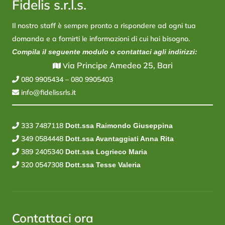
Fidelis s.r.l.s.
Il nostro staff è sempre pronto a rispondere ad ogni tua
domanda e a fornirti le informazioni di cui hai bisogno.
Compila il seguente modulo o contattaci agli indirizzi:
ia Principe Amedeo 25, Bari
V
080 9905434
–
080 9905403
info@fidelissrls.it
333 7487118
Dott.ssa Raimondo Giuseppina
349 0584448
Dott.ssa Avantaggiati Anna Rita
389 2405340
Dott.ssa Logrieco Maria
320 0547308
Dott.ssa Tesse Valeria
Contattaci ora