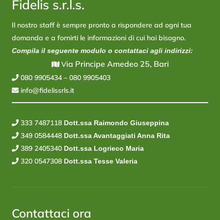
Fidelis s.r.l.s.
Il nostro staff è sempre pronto a rispondere ad ogni tua
domanda e a fornirti le informazioni di cui hai bisogno.
Compila il seguente modulo o contattaci agli indirizzi:
ia Principe Amedeo 25, Bari
V
080 9905434
–
080 9905403
info@fidelissrls.it
333 7487118
Dott.ssa Raimondo Giuseppina
349 0584448
Dott.ssa Avantaggiati Anna Rita
389 2405340
Dott.ssa Logrieco Maria
320 0547308
Dott.ssa Tesse Valeria
Contattaci ora