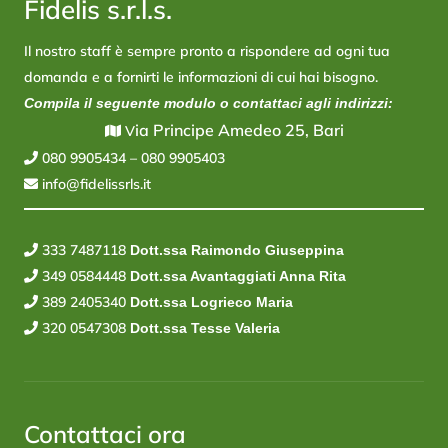
Fidelis s.r.l.s.
Il nostro staff è sempre pronto a rispondere ad ogni tua
domanda e a fornirti le informazioni di cui hai bisogno.
Compila il seguente modulo o contattaci agli indirizzi:
ia Principe Amedeo 25, Bari
V
080 9905434
–
080 9905403
info@fidelissrls.it
333 7487118
Dott.ssa Raimondo Giuseppina
349 0584448
Dott.ssa Avantaggiati Anna Rita
389 2405340
Dott.ssa Logrieco Maria
320 0547308
Dott.ssa Tesse Valeria
Contattaci ora