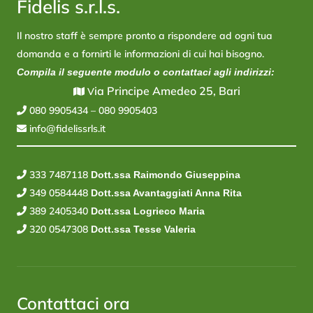
Fidelis s.r.l.s.
Il nostro staff è sempre pronto a rispondere ad ogni tua
domanda e a fornirti le informazioni di cui hai bisogno.
Compila il seguente modulo o contattaci agli indirizzi:
ia Principe Amedeo 25, Bari
V
080 9905434
–
080 9905403
info@fidelissrls.it
333 7487118
Dott.ssa Raimondo Giuseppina
349 0584448
Dott.ssa Avantaggiati Anna Rita
389 2405340
Dott.ssa Logrieco Maria
320 0547308
Dott.ssa Tesse Valeria
Contattaci ora