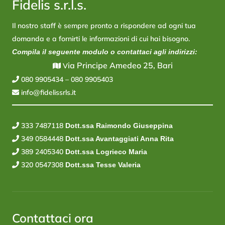
Fidelis s.r.l.s.
Il nostro staff è sempre pronto a rispondere ad ogni tua
domanda e a fornirti le informazioni di cui hai bisogno.
Compila il seguente modulo o contattaci agli indirizzi:
ia Principe Amedeo 25, Bari
V
080 9905434
–
080 9905403
info@fidelissrls.it
333 7487118
Dott.ssa Raimondo Giuseppina
349 0584448
Dott.ssa Avantaggiati Anna Rita
389 2405340
Dott.ssa Logrieco Maria
320 0547308
Dott.ssa Tesse Valeria
Contattaci ora