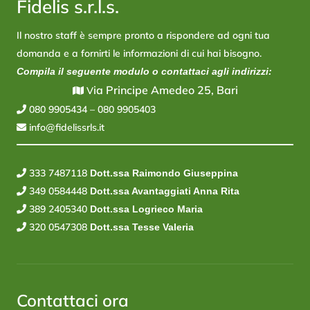
Fidelis s.r.l.s.
Il nostro staff è sempre pronto a rispondere ad ogni tua
domanda e a fornirti le informazioni di cui hai bisogno.
Compila il seguente modulo o contattaci agli indirizzi:
ia Principe Amedeo 25, Bari
V
080 9905434
–
080 9905403
info@fidelissrls.it
333 7487118
Dott.ssa Raimondo Giuseppina
349 0584448
Dott.ssa Avantaggiati Anna Rita
389 2405340
Dott.ssa Logrieco Maria
320 0547308
Dott.ssa Tesse Valeria
Contattaci ora